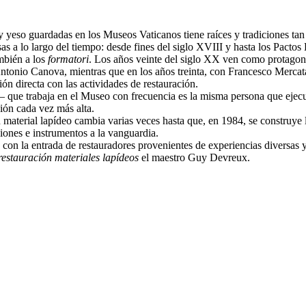
 y yeso guardadas en los Museos Vaticanos tiene raíces y tradiciones tan
s a lo largo del tiempo: desde fines del siglo XVIII y hasta los Pactos 
ambién a los
formatori
. Los años veinte del siglo XX ven como protagonist
Antonio Canova, mientras que en los años treinta, con Francesco Mercat
ión directa con las actividades de restauración.
— que trabaja en el Museo con frecuencia es la misma persona que ejec
ción cada vez más alta.
en material lapídeo cambia varias veces hasta que, en 1984, se construye
iones e instrumentos a la vanguardia.
 con la entrada de restauradores provenientes de experiencias diversas
restauración materiales lapídeos
el maestro Guy Devreux.