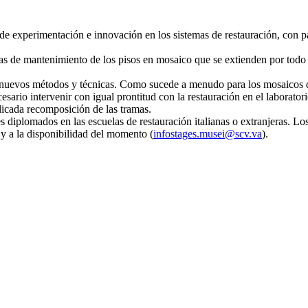
 de experimentación e innovación en los sistemas de restauración, con pa
icas de mantenimiento de los pisos en mosaico que se extienden por tod
o nuevos métodos y técnicas. Como sucede a menudo para los mosaicos 
cesario intervenir con igual prontitud con la restauración en el laborato
licada recomposición de las tramas.
es diplomados en las escuelas de restauración italianas o extranjeras. L
 y a la disponibilidad del momento (
infostages.musei@scv.va
).