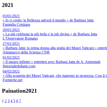
2021
03/01/2021
« Io ci credo: la Bellezza salverà il mondo » de Barbara Jatta
Famiglia Cristiana
20/01/2021
« La più celebrata la più bella e la più divina » de Barbara Jatta
L’Osservatore Romano
27/01/2021
« Barbara Jatta: la prima donna alla guida dei Musei Vaticani » entret
Almanacco della Scienza CNR
01/02/2021
« Il museo infinito » entretien avec Barbara Jatta de A. Antoniutti
Ilgiornaledellarte.com
04/02/2021
« Alla scoperta dei Musei Vaticani, che riaprono in sicurezza. Con il d
Formiche.net
Paination2021
1
2
3
4
5
6
7