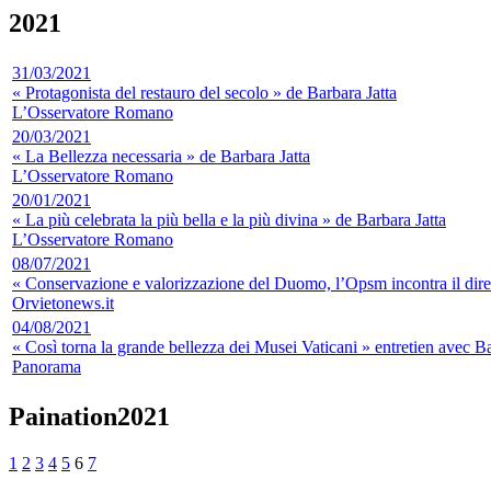
2021
31/03/2021
« Protagonista del restauro del secolo » de Barbara Jatta
L’Osservatore Romano
20/03/2021
« La Bellezza necessaria » de Barbara Jatta
L’Osservatore Romano
20/01/2021
« La più celebrata la più bella e la più divina » de Barbara Jatta
L’Osservatore Romano
08/07/2021
« Conservazione e valorizzazione del Duomo, l’Opsm incontra il dire
Orvietonews.it
04/08/2021
« Così torna la grande bellezza dei Musei Vaticani » entretien avec B
Panorama
Paination2021
1
2
3
4
5
6
7