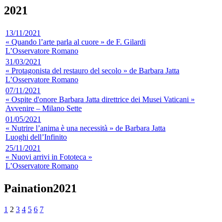
2021
13/11/2021
« Quando l’arte parla al cuore » de F. Gilardi
L’Osservatore Romano
31/03/2021
« Protagonista del restauro del secolo » de Barbara Jatta
L’Osservatore Romano
07/11/2021
« Ospite d'onore Barbara Jatta direttrice dei Musei Vaticani »
Avvenire – Milano Sette
01/05/2021
« Nutrire l’anima è una necessità » de Barbara Jatta
Luoghi dell’Infinito
25/11/2021
« Nuovi arrivi in Fototeca »
L’Osservatore Romano
Paination2021
1
2
3
4
5
6
7