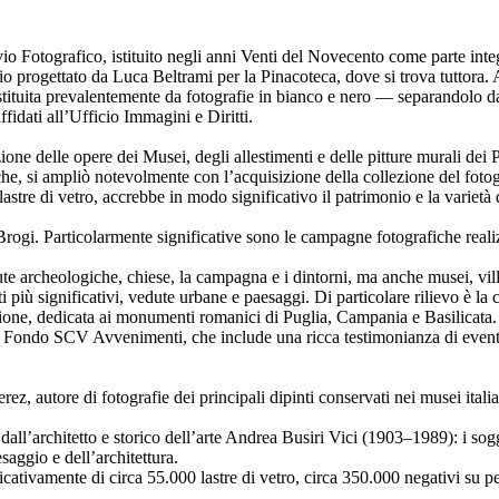
ivio Fotografico, istituito negli anni Venti del Novecento come parte in
o progettato da Luca Beltrami per la Pinacoteca, dove si trova tuttora. 
costituita prevalentemente da fotografie in bianco e nero — separandolo da
ffidati all’Ufficio Immagini e Diritti.
ne delle opere dei Musei, degli allestimenti e delle pitture murali dei P
stiche, si ampliò notevolmente con l’acquisizione della collezione del
astre di vetro, accrebbe in modo significativo il patrimonio e la varietà 
 e Brogi. Particolarmente significative sono le campagne fotografiche rea
e archeologiche, chiese, la campagna e i dintorni, ma anche musei, vill
 più significativi, vedute urbane e paesaggi. Di particolare rilievo è l
uzione, dedicata ai monumenti romanici di Puglia, Campania e Basilicata.
il Fondo SCV Avvenimenti, che include una ricca testimonianza di eventi l
z, autore di fotografie dei principali dipinti conservati nei musei italia
e dall’architetto e storico dell’arte Andrea Busiri Vici (1903–1989): i s
esaggio e dell’architettura.
icativamente di circa 55.000 lastre di vetro, circa 350.000 negativi su pe