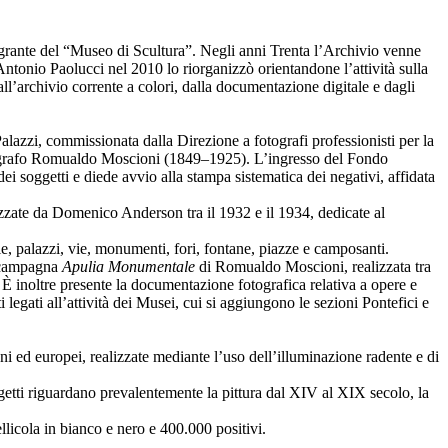
tegrante del “Museo di Scultura”. Negli anni Trenta l’Archivio venne
Antonio Paolucci nel 2010 lo riorganizzò orientandone l’attività sulla
ll’archivio corrente a colori, dalla documentazione digitale e dagli
alazzi, commissionata dalla Direzione a fotografi professionisti per la
 fotografo Romualdo Moscioni (1849–1925). L’ingresso del Fondo
dei soggetti e diede avvio alla stampa sistematica dei negativi, affidata
lizzate da Domenico Anderson tra il 1932 e il 1934, dedicate al
e, palazzi, vie, monumenti, fori, fontane, piazze e camposanti.
a campagna
Apulia Monumentale
di Romualdo Moscioni, realizzata tra
 È inoltre presente la documentazione fotografica relativa a opere e
egati all’attività dei Musei, cui si aggiungono le sezioni Pontefici e
ni ed europei, realizzate mediante l’uso dell’illuminazione radente e di
oggetti riguardano prevalentemente la pittura dal XIV al XIX secolo, la
llicola in bianco e nero e 400.000 positivi.