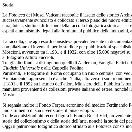
Storia
La
Fototeca
dei Musei Vaticani raccoglie il lascito dello storico Arch
successivamente svincolato e collocato al terzo piano del nuovo edifici
cura, tutela, studio e diffusione della raccolta fotografica storica — 
aspetti amministrativi legati alla fornitura al pubblico delle immagini, a
La raccolta, che agli esordi consisteva prevalentemente in documentazio
compilazione di inventari, per lo studio e per pubblicazioni speciali
Moscioni, avvenuto tra il 1931 e il 1932, con oltre 15.000 negativi su l
al fotografo Arturo Faccioli.
Tra gli altri fondi si distinguono quelli di Anderson, Faraglia, Felici
Giudizio Universale
e alla Cappella Paolina.
Parimenti, le fotografie di Roma occupano un ruolo centrale, con vedut
Ampiamente rappresentata è anche l’Italia, attraverso i suoi monumenti
il 1891 e il 1892 su incarico dell’allora Ministero della Pubblica Istr
manufatti provenienti da collezioni private italiane ed estere, nonché 
Mostre.
Si segnala inoltre il Fondo Ferper, acronimo del medico Ferdinando Pere
uno strumento di sua invenzione, il pinacoscopio.
Tra le acquisizioni più recenti figura il Fondo Busiri Vici, provenient
storia del collezionismo e della storia dell’arte, nonché la storia del pa
Oggi il patrimonio fotografico storico affidato alla Fototeca consta ind