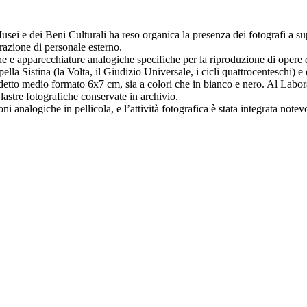
 Musei e dei Beni Culturali ha reso organica la presenza dei fotografi 
razione di personale esterno.
he e apparecchiature analogiche specifiche per la riproduzione di opere
lla Sistina (la Volta, il Giudizio Universale, i cicli quattrocenteschi) e 
detto medio formato 6x7 cm, sia a colori che in bianco e nero. Al Labo
lastre fotografiche conservate in archivio.
ioni analogiche in pellicola, e l’attività fotografica è stata integrata not