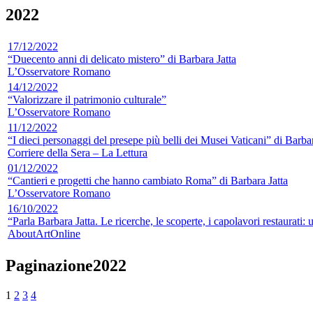
2022
17/12/2022
“Duecento anni di delicato mistero” di Barbara Jatta
L’Osservatore Romano
14/12/2022
“Valorizzare il patrimonio culturale”
L’Osservatore Romano
11/12/2022
“I dieci personaggi del presepe più belli dei Musei Vaticani” di Barbar
Corriere della Sera – La Lettura
01/12/2022
“Cantieri e progetti che hanno cambiato Roma” di Barbara Jatta
L’Osservatore Romano
16/10/2022
“Parla Barbara Jatta. Le ricerche, le scoperte, i capolavori restaurati
AboutArtOnline
Paginazione2022
1
2
3
4