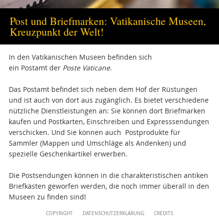
+39 06 69883332
musei@scv.va
Post und Briefmarken: Vatikanische Museen,
Kreuzpunkt der Welt!
In den Vatikanischen Museen befinden sich
ein
Postamt der
Poste Vaticane
.
Das Postamt befindet sich neben dem Hof der Rüstungen
und ist auch von dort aus zugänglich. Es bietet verschiedene
nützliche Dienstleistungen an: Sie können dort Briefmarken
kaufen und Postkarten, Einschreiben und Expresssendungen
verschicken. Und Sie können auch Postprodukte für
Sammler (Mappen und Umschläge als Andenken) und
spezielle Geschenkartikel erwerben.
Die Postsendungen können in die charakteristischen antiken
Briefkästen geworfen werden, die noch immer überall in den
Museen zu finden sind!
Content
COPYRIGHT
DATENSCHUTZERKLÄRUNG
CREDITS