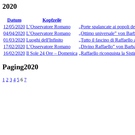
2020
Datum
Kopfzeile
12/05/2020
L’Osservatore Romano
„Porte spalancate ai popoli d
04/04/2020
L’Osservatore Romano
„Ottimo universale” von Barb
01/03/2020
Luoghi dell'Infinito
„Tutto il fascino di Raffaello
17/02/2020
L’Osservatore Romano
„Divino Raffaello” von Barba
16/02/2020
Il Sole 24 Ore – Domenica
„Raffaello riconquista la Sist
Paging2020
1
2
3
4
5
6
7