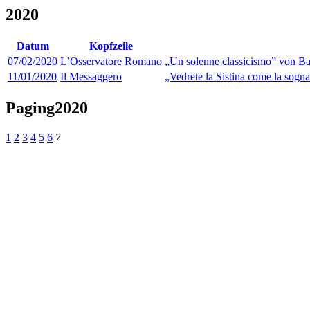
2020
Datum
Kopfzeile
07/02/2020
L’Osservatore Romano
„Un solenne classicismo” von Bar
11/01/2020
Il Messaggero
„Vedrete la Sistina come la sogna
Paging2020
1
2
3
4
5
6
7