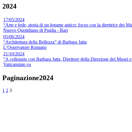
2024
17/05/2024
“Arte e fede, storia di un legame antico: focus con la direttrice dei M
Nuovo Quotidiano di Puglia - Bari
05/06/2024
“Architettura della Bellezza” di Barbara Jatta
L’Osservatore Romano
21/10/2024
“A colloquio con Barbara Jatta, Direttore della Direzione dei Musei e 
Vaticanstate.va
Paginazione2024
1
2
3