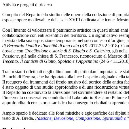
Attività e progetti di ricerca
Compito del Reparto è lo studio delle opere della collezione di propria 
esposte opere medievali, e della sala XVIII dedicata alle icone. Mostre
Con l’intento di valorizzare il patrimonio artistico in questi ultimi ann
collaborazione con enti scientifici del territorio. Un significativo esem
in vista della sua esposizione temporanea nel suo contesto d’origine,
di Bernardo Daddi e l’identità di una città
(8.9.2017-25.2.2018). Con lo
dossale con
Crocifissione
e storie di S. Biagio e S. Caterina
, già nell
Passione
, già nella chiesa di S. Francesco, riconosciuto al Maestro d
Trecento. Il cantiere di Giotto, Spoleto e l’Appennino
(24.6-4.11.2018)
Tra i restauri effettuati negli ultimi anni di particolare importanza è st
Bianchi di Ferrara, che ha riportato alla luce l’aspetto originale della 
Il recupero dei frammenti del fregio musivo del portico della antica fac
è stato oggetto di uno studio approfondito e di una ricostruzione virtu
Il Reparto ha coadiuvato la Direzione nel sovrintendere al restauro de
l’intervento conservativo condotto dal Laboratorio Restauro Pitture e 
approfondita ricerca storica-artistica ha conseguito risultati sorprenden
Ampio spazio è dedicato alle fonti mistiche e agiografiche dei dipinti 
testo di A. Breda,
Passione, Devozione, Compassione. Spiritualità e "a