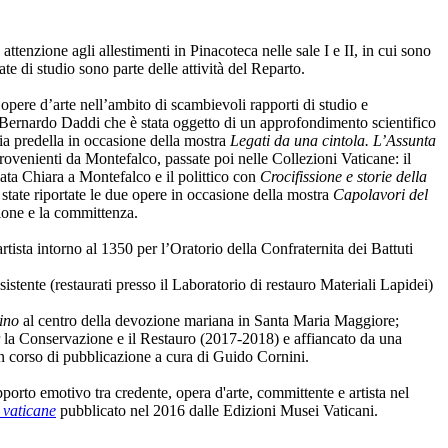
tenzione agli allestimenti in Pinacoteca nelle sale I e II, in cui sono
e di studio sono parte delle attività del Reparto.
e opere d’arte nell’ambito di scambievoli rapporti di studio e
Bernardo Daddi che è stata oggetto di un approfondimento scientifico
ia predella in occasione della mostra
Legati da una cintola. L’Assunta
rovenienti da Montefalco, passate poi nelle Collezioni Vaticane: il
eata Chiara a Montefalco e il polittico con
Crocifissione e storie della
state riportate le due opere in occasione della mostra
Capolavori del
ione e la committenza.
rtista intorno al 1350 per l’Oratorio della Confraternita dei Battuti
istente (restaurati presso il Laboratorio di restauro Materiali Lapidei)
ino
al centro della devozione mariana in Santa Maria Maggiore;
er la Conservazione e il Restauro (2017-2018) e affiancato da una
, in corso di pubblicazione a cura di Guido Cornini.
porto emotivo tra credente, opera d'arte, committente e artista nel
 vaticane
pubblicato nel 2016 dalle Edizioni Musei Vaticani.