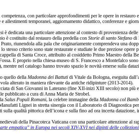
competenza, con particolare approfondimenti per le opere in restauro e at
 e allestimenti temporanei, aggiornamento didattico, conferenze e giornat
i si è dedicata una particolare attenzione al contesto di provenienza dell
pio è costituito dal restauro della predella con
Storie di santo Stefano
di 
 a Prato, riunendola alla pala che originariamente comprendeva una dopp
 stesso criterio sono state restaurate e studiate le due preziose opere p
a cappella di Santa Croce, attribuito al cosiddetto Primo Maestro della B
i Fossa. E proprio nella chiesa-museo di S. Francesco a Montefalco sono 
, mentre nel catalogo hanno trovato spazio le novità emerse sulla dataz
ato quello della
Madonna dei Battuti
di Vitale da Bologna, eseguita dall’a
tavola alterato in maniera rilevante da antiche ridipinture (2013-2014).
ciata di San Giovanni in Laterano (fine XII-inizi XIII secolo) non più es
ale pubblicato a cura di Anna Maria de Strobel.
lla
Salus Populi Romani
, la celebre immagine della
Madonna col Bamb
Manufatti Lignei in stretta sinergia con il Laboratorio di Diagnostica p
ti sulla qualità pittorica dell’icona e sulla fino ad ora incerta datazione
medievali della Pinacoteca Vaticana con una particolare attenzione al rap
rte empatica" in Europa nei secoli XIV-XVI nei dipinti delle collezioni