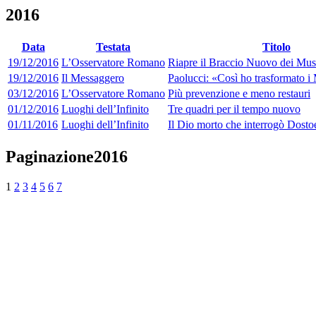
2016
Data
Testata
Titolo
19/12/2016
L’Osservatore Romano
Riapre il Braccio Nuovo dei Mus
19/12/2016
Il Messaggero
Paolucci: «Così ho trasformato i
03/12/2016
L’Osservatore Romano
Più prevenzione e meno restauri
01/12/2016
Luoghi dell’Infinito
Tre quadri per il tempo nuovo
01/11/2016
Luoghi dell’Infinito
Il Dio morto che interrogò Dosto
Paginazione2016
1
2
3
4
5
6
7