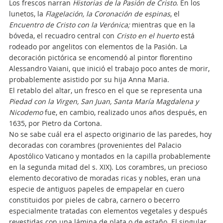
Los frescos narran
Historias de la Pasión de Cristo
. En los
lunetos, la
Flagelación, la Coronación de espinas
, el
Encuentro de Cristo con la Verónica;
mientras que en la
bóveda, el recuadro central con
Cristo en el huerto
está
rodeado por angelitos con elementos de la Pasión. La
decoración pictórica se encomendó al pintor florentino
Alessandro Vaiani, que inició el trabajo poco antes de morir,
probablemente asistido por su hija Anna Maria.
El retablo del altar, un fresco en el que se representa una
Piedad con la Virgen, San Juan, Santa María Magdalena y
Nicodemo
fue, en cambio, realizado unos años después, en
1635, por Pietro da Cortona.
No se sabe cuál era el aspecto originario de las paredes, hoy
decoradas con corambres (provenientes del Palacio
Apostólico Vaticano y montados en la capilla probablemente
en la segunda mitad del s. XIX). Los corambres, un precioso
elemento decorativo de moradas ricas y nobles, eran una
especie de antiguos papeles de empapelar en cuero
constituidos por pieles de cabra, carnero o becerro
especialmente tratadas con elementos vegetales y después
revestidas con una lámina de plata o de estaño. El singular