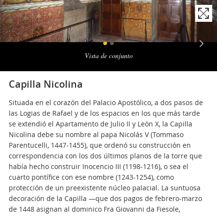
Naviga
la
Vista de conjunto
photogallery
Capilla Nicolina
Situada en el corazón del Palacio Apostólico, a dos pasos de
las Logias de Rafael y de los espacios en los que más tarde
se extendió el Apartamento de Julio II y León X, la Capilla
Nicolina debe su nombre al papa Nicolás V (Tommaso
Parentucelli, 1447-1455), que ordenó su construcción en
correspondencia con los dos últimos planos de la torre que
había hecho construir Inocencio III (1198-1216), o sea el
cuarto pontífice con ese nombre (1243-1254), como
protección de un preexistente núcleo palacial. La suntuosa
decoración de la Capilla —que dos pagos de febrero-marzo
de 1448 asignan al dominico Fra Giovanni da Fiesole,