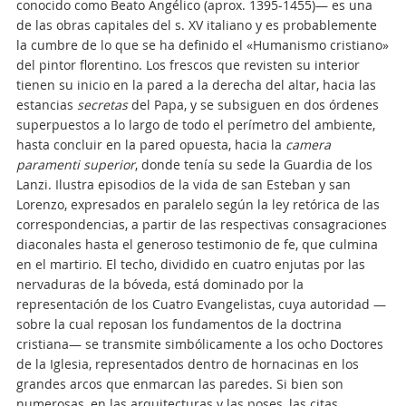
conocido como Beato Angélico (aprox. 1395-1455)— es una
de las obras capitales del s. XV italiano y es probablemente
la cumbre de lo que se ha definido el «Humanismo cristiano»
del pintor florentino. Los frescos que revisten su interior
tienen su inicio en la pared a la derecha del altar, hacia las
estancias
secretas
del Papa, y se subsiguen en dos órdenes
superpuestos a lo largo de todo el perímetro del ambiente,
hasta concluir en la pared opuesta, hacia la
camera
paramenti superior
, donde tenía su sede la Guardia de los
Lanzi. Ilustra episodios de la vida de san Esteban y san
Lorenzo, expresados en paralelo según la ley retórica de las
correspondencias, a partir de las respectivas consagraciones
diaconales hasta el generoso testimonio de fe, que culmina
en el martirio. El techo, dividido en cuatro enjutas por las
nervaduras de la bóveda, está dominado por la
representación de los Cuatro Evangelistas, cuya autoridad —
sobre la cual reposan los fundamentos de la doctrina
cristiana— se transmite simbólicamente a los ocho Doctores
de la Iglesia, representados dentro de hornacinas en los
grandes arcos que enmarcan las paredes. Si bien son
numerosas, en las arquitecturas y las poses, las citas