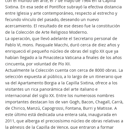
con el mundo del arte, el 7 de mayo de 1964 en la Capilla
Sixtina. En esa sede el Pontífice subrayó la efectiva distancia
entre Iglesia y arte contemporáneo, respecto al estrecho y
fecundo vínculo del pasado, deseando un nuevo
acercamiento. El resultado de ese deseo fue la constitución
de la Colección de Arte Religioso Moderno.
La operación, que llevó adelante el Secretario personal de
Pablo VI, mons. Pasquale Macchi, duró cerca de diez años y
enriqueció el pequeño núcleo de obras del siglo XX que ya
habían llegado a la Pinacoteca Vaticana a finales de los años
cincuenta, por voluntad de Pío XII.
Actualmente la Colección cuenta con cerca de 8000 obras. La
selección expuesta al público, a lo largo de un itinerario que
va del Apartamento Borgia a la Capilla Sixtina, ofrece a los
visitantes un rica panorámica del arte italiano e
internacional del siglo XX. Entre los numerosos nombres
importantes destacan los de van Gogh, Bacon, Chagall, Carrà,
de Chirico, Manzú, Capogrossi, Fontana, Burri y Matisse. A
este último está dedicada una entera sala, inaugurada en
2011, que alberga el preciosísimo núcleo de obras relativas a
la génesis de la Capilla de Vence, que entraron a formar