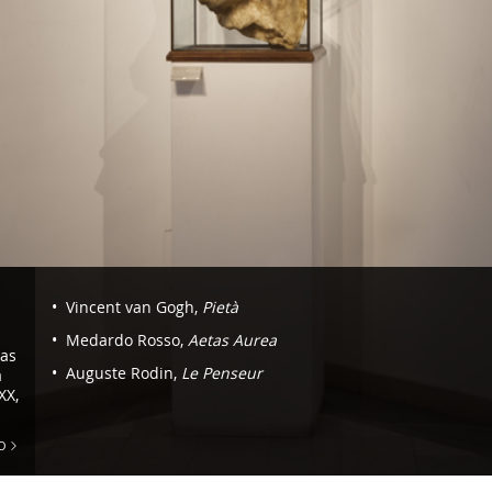
Navigazione
Vincent van Gogh,
Pietà
-
Medardo Rosso,
Aetas Aurea
as
Sala
Auguste Rodin,
Le Penseur
a
2.
XX,
Van
O
Gogh,
Gauguin,