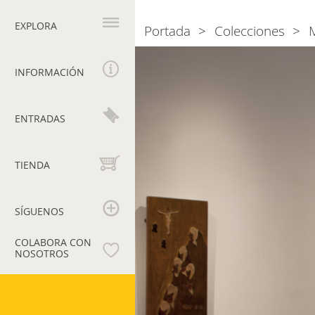
Navegación
principal
EXPLORA
Portada
Colecciones
Breadcrumb
Sala
2.
INFORMACIÓN
Van
Gogh,
ENTRADAS
Gauguin,
Medardo
Rosso
TIENDA
SÍGUENOS
COLABORA CON
NOSOTROS
Museos
Vaticanos