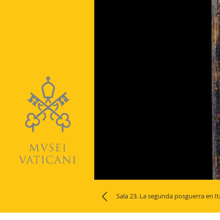
Naviga
la
Sala 23. La segunda posguerra en It
photogallery