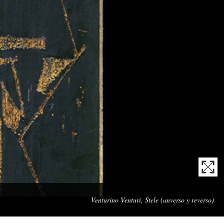
Obr
Venturino Venturi, Stele (anverso y reverso)