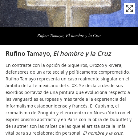
Naviga
la
Rufino Tamayo, El hombre y la Cruz
photogallery
Rufino Tamayo,
El hombre y la Cruz
En contraste con la opción de Siqueiros, Orozco y Rivera,
defensores de un arte social y políticamente comprometido,
Rufino Tamayo representa un caso realmente singular en el
ámbito del arte mexicano del s. XX. Se declara desde sus
exordios portavoz de una pintura que evoluciona respecto a
las vanguardias europeas y más tarde a la experiencia del
Informalismo estadounidense y francés. El Cubismo, el
cromatismo de Gauguin y el encuentro en Nueva York con el
expresionismo abstracto y en París con la obra de Dubuffet y
de Fautrier son las raíces de las que el artista saca la linfa
vital para su reelaboración personal.
El hombre y la cruz
,