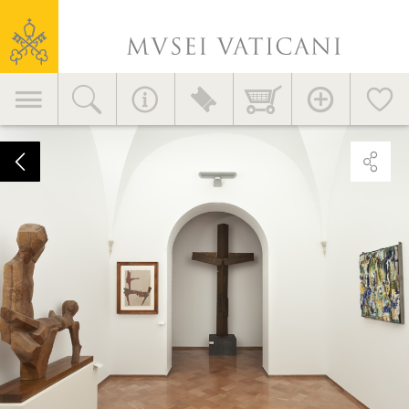
Consejos útiles
Museos
Servicios para los visitantes
Vaticanos
Didáctica
Navegación
EVENTOS Y NOVEDADES
Accesorios >
Complementos de
principal
decoración >
Noticias
Sala
31.
Iniciativas
CÓMO LLEGAR >
Sacro
Publicaciones
contemporáneo
MV en el mundo
Contacto
Área de Prensa
Informaciones generales
+39 06 69883145
info.musei@scv.va
Oficinas de la Dirección
+39 06 69883332