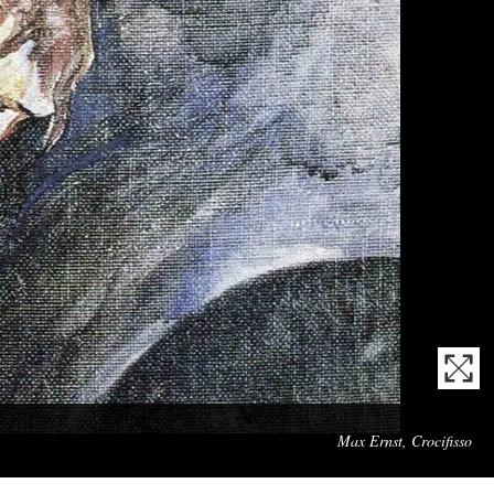
Obr
Max Ernst, Crocifisso