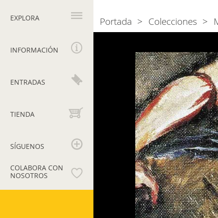
Navegación
principal
EXPLORA
Portada
Colecciones
Breadcrumb
Photogallery
Max
Ernst,
INFORMACIÓN
Kruzifix
ENTRADAS
TIENDA
SÍGUENOS
COLABORA CON
NOSOTROS
Museos
Vaticanos