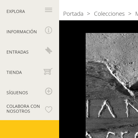
Navegación
principal
EXPLORA
Portada
Colecciones
Breadcrumb
Photogallery
Epitafio
con
INFORMACIÓN
citas
poéticas
ENTRADAS
de
Virgilio
y
TIENDA
símbolos
de
Cristo
SÍGUENOS
COLABORA CON
NOSOTROS
Museos
Vaticanos