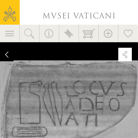
Museos
Oficinas de la Dirección
Vaticanos
+39 06 69883332
musei@scv.va
Navegación
principal
Photogallery
Epitafio
con
nombre
teóforo
y
representación
de
oficio