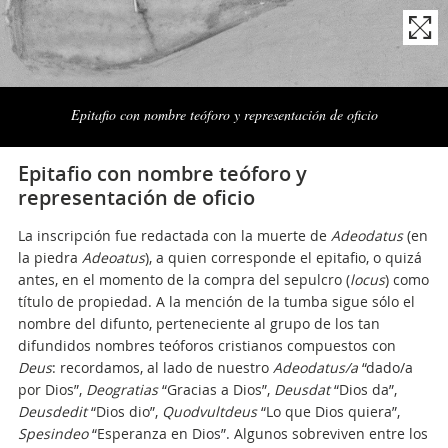
Naviga
la
Epitafio con nombre teóforo y representación de oficio
photogallery
Epitafio con nombre teóforo y
representación de oficio
La inscripción fue redactada con la muerte de
Adeodatus
(en
la piedra
Adeoatus
), a quien corresponde el epitafio, o quizá
antes, en el momento de la compra del sepulcro (
locus
) como
título de propiedad. A la mención de la tumba sigue sólo el
nombre del difunto, perteneciente al grupo de los tan
difundidos nombres teóforos cristianos compuestos con
Deus
: recordamos, al lado de nuestro
Adeodatus/a
“dado/a
por Dios”,
Deogratias
“Gracias a Dios”,
Deusdat
“Dios da”,
Deusdedit
“Dios dio”,
Quodvultdeus
“Lo que Dios quiera”,
Spesindeo
“Esperanza en Dios”. Algunos sobreviven entre los