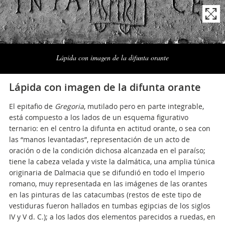
Naviga
la
Lápida con imagen de la difunta orante
photogallery
Lápida con imagen de la difunta orante
El epitafio de
Gregoria
, mutilado pero en parte integrable,
está compuesto a los lados de un esquema figurativo
ternario: en el centro la difunta en actitud orante, o sea con
las “manos levantadas”, representación de un acto de
oración o de la condición dichosa alcanzada en el paraíso;
tiene la cabeza velada y viste la dalmática, una amplia túnica
originaria de Dalmacia que se difundió en todo el Imperio
romano, muy representada en las imágenes de las orantes
en las pinturas de las catacumbas (restos de este tipo de
vestiduras fueron hallados en tumbas egipcias de los siglos
IV y V d. C.); a los lados dos elementos parecidos a ruedas, en