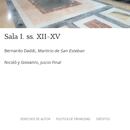
musei@scv.va
Sala
Sala I. ss. XII-XV
I.
ss.
Navigazione
Bernardo Daddi,
Martirio de San Esteban
XII-
-
Nicoló y Giovanni,
Juicio Final
XV
Content
DERECHOS DE AUTOR
POLÍTICA DE PRIVACIDAD
CRÉDITOS
Info