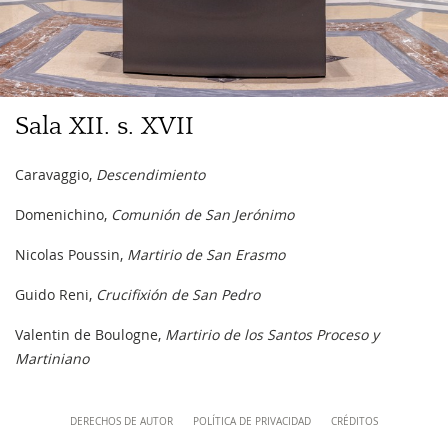
Sala
Sala XII. s. XVII
XII.
s.
Navigazione
Caravaggio,
Descendimiento
XVII
-
Domenichino,
Comunión de San Jerónimo
Nicolas Poussin,
Martirio de San Erasmo
Guido Reni,
Crucifixión de San Pedro
Valentin de Boulogne,
Martirio de los Santos Proceso y
Martiniano
Content
DERECHOS DE AUTOR
POLÍTICA DE PRIVACIDAD
CRÉDITOS
Info