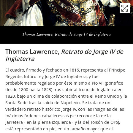
Naviga
la
Thomas Lawrence, Retrato de Jorge IV de Inglaterra
photogallery
Thomas Lawrence,
Retrato de Jorge IV de
Inglaterra
El cuadro, firmado y fechado en 1816, representa al Príncipe
Regente, futuro rey Jorge IV de Inglaterra, y fue
probablemente regalado por éste mismo a Pío VII (pontífice
desde 1800 hasta 1823) tras subir al trono de Inglaterra en
1820, bajo un clima de colaboración entre el Reino Unido y la
Santa Sede tras la caída de Napoleón. Se trata de un
verdadero retrato histórico: Jorge IV, con las insignias de las
máximas órdenes caballerescas (se reconoce la de la
Jarretera - en la pierna izquierda - y la del Toisón de Oro),
está representado en pie, en un tamaño mayor que el