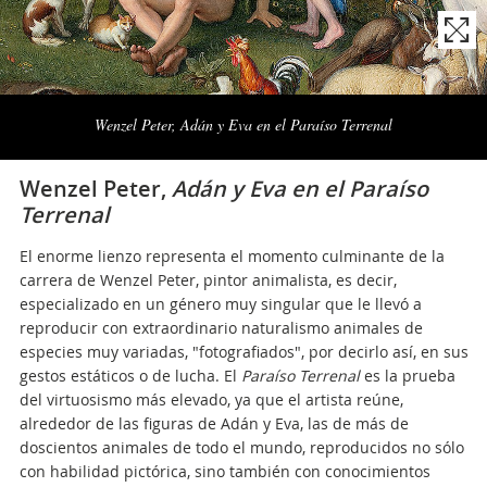
Naviga
la
Wenzel Peter, Adán y Eva en el Paraíso Terrenal
photogallery
Wenzel Peter,
Adán y Eva en el Paraíso
Terrenal
El enorme lienzo representa el momento culminante de la
carrera de Wenzel Peter, pintor animalista, es decir,
especializado en un género muy singular que le llevó a
reproducir con extraordinario naturalismo animales de
especies muy variadas, "fotografiados", por decirlo así, en sus
gestos estáticos o de lucha. El
Paraíso Terrenal
es la prueba
del virtuosismo más elevado, ya que el artista reúne,
alrededor de las figuras de Adán y Eva, las de más de
doscientos animales de todo el mundo, reproducidos no sólo
con habilidad pictórica, sino también con conocimientos