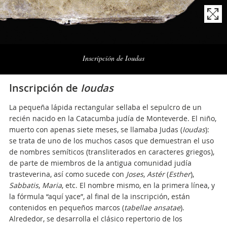
Naviga
la
Inscripción de Ioudas
photogallery
Inscripción de
Ioudas
La pequeña lápida rectangular sellaba el sepulcro de un
recién nacido en la Catacumba judía de Monteverde. El niño,
muerto con apenas siete meses, se llamaba Judas (
Ioudas
):
se trata de uno de los muchos casos que demuestran el uso
de nombres semíticos (transliterados en caracteres griegos),
de parte de miembros de la antigua comunidad judía
trasteverina, así como sucede con
Joses
,
Astér
(
Esther
),
Sabbatis
,
Maria
, etc. El nombre mismo, en la primera línea, y
la fórmula “aquí yace”, al final de la inscripción, están
contenidos en pequeños marcos (
tabellae ansatae
).
Alrededor, se desarrolla el clásico repertorio de los