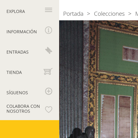
Navegación
principal
EXPLORA
Portada
Colecciones
Breadcrumb
Sala
de
INFORMACIÓN
los
Papiros
ENTRADAS
TIENDA
SÍGUENOS
COLABORA CON
NOSOTROS
Museos
Vaticanos