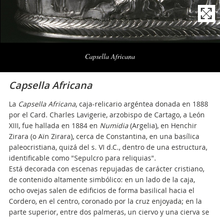
Naviga
la
Capsella Africana
photogallery
Capsella Africana
La
Capsella
Africana
, caja-relicario argéntea donada en 1888
por el Card. Charles Lavigerie, arzobispo de Cartago, a León
XIII, fue hallada en 1884 en
Numidia
(Argelia), en Henchir
Zirara (o Aïn Zirara), cerca de Constantina, en una basílica
paleocristiana, quizá del s. VI d.C., dentro de una estructura,
identificable como "Sepulcro para reliquias".
Está decorada con escenas repujadas de carácter cristiano,
de contenido altamente simbólico: en un lado de la caja,
ocho ovejas salen de edificios de forma basilical hacia el
Cordero, en el centro, coronado por la cruz enjoyada; en la
parte superior, entre dos palmeras, un ciervo y una cierva se