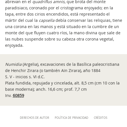
abrevan en el
quadriflus amnis
, que brota del monte
paradisiaco, coronado por el cristograma enjoyado; en la
tapa, entre dos cirios encendidos, está representado el
mártir del cual la
capsella
debía conservar las reliquias, tiene
una corona en las manos y está situado en la cumbre de un
monte del que fluyen cuatro ríos, la mano divina que sale de
las nubes suspende sobre su cabeza otra corona vegetal,
enjoyada.
Numidia
(Argelia), excavaciones de la Basílica paleocristiana
de Henchir Zirara (o también Aïn Zirara), año 1884
S. V - inicios s. VI d.C.
Plata fundida, repujada y cincelada, alt. 8,5 cm (cm 10 con la
base moderna); anch. 16,6 cm; prof. 7,7 cm
Inv.
60859
Content
DERECHOS DE AUTOR
POLÍTICA DE PRIVACIDAD
CRÉDITOS
Info