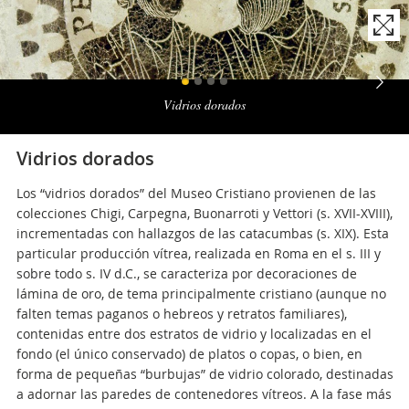
Naviga
la
Vidrios dorados
photogallery
Vidrios dorados
Los “vidrios dorados” del Museo Cristiano provienen de las
colecciones Chigi, Carpegna, Buonarroti y Vettori (s. XVII-XVIII),
incrementadas con hallazgos de las catacumbas (s. XIX). Esta
particular producción vítrea, realizada en Roma en el s. III y
sobre todo s. IV d.C., se caracteriza por decoraciones de
lámina de oro, de tema principalmente cristiano (aunque no
falten temas paganos o hebreos y retratos familiares),
contenidas entre dos estratos de vidrio y localizadas en el
fondo (el único conservado) de platos o copas, o bien, en
forma de pequeñas “burbujas” de vidrio colorado, destinadas
a adornar las paredes de contenedores vítreos. A la fase más