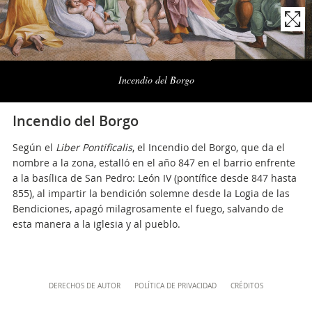
musei@scv.va
Naviga
la
Incendio del Borgo
photogallery
Incendio del Borgo
Según el
Liber Pontificalis
, el Incendio del Borgo, que da el
nombre a la zona, estalló en el año 847 en el barrio enfrente
a la basílica de San Pedro: León IV (pontífice desde 847 hasta
855), al impartir la bendición solemne desde la Logia de las
Bendiciones, apagó milagrosamente el fuego, salvando de
esta manera a la iglesia y al pueblo.
Content
DERECHOS DE AUTOR
POLÍTICA DE PRIVACIDAD
CRÉDITOS
Info