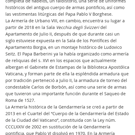
completa de flabelos, un faldistorio, una serie de uniformes
históricos del antiguo cuerpo de armas pontificio, así como
las vestimentas litúrgicas del Papa Pablo V Borghese.
La Armería de Urbano VIII, en cambio, encuentra su lugar a
partir de 2018 en la Sala
Vecchia degli Svizzeri
del
Apartamento de Julio II, después de que durante casi un
siglo estuviese expuesta en la Sala de los Pontífices del
Apartamento Borgia, en un montaje histórico de Ludovico
Seitz. El Papa Barberini ya la había organizado como armería
de reliquias del s. XVI en los espacios que actualmente
albergan el Gabinete de Estampas de la Biblioteca Apostólica
Vaticana, y forman parte de ella la espléndida armadura que
por tradición perteneció a Julio II, la armadura de torneo del
condestable Carlos de Borbón, así como una serie de armas
que tuvieron una importante función durante el Saqueo de
Roma de 1527.
La Armería histórica de la Gendarmería se creó a partir de
2013 en el Cuartel del “Cuerpo de la Gendarmería del Estado
de la Ciudad del Vaticano”, constituida con la Ley núm.
CCCLXXIV de 2002 en sustitución de la Gendarmería
pontificia, que Pablo VI disolvió en 1970. En la Armería