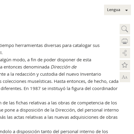
Lengua
Sear
Bu
 tiempo herramientas diversas para catalogar sus
I.
algún modo, a fin de poder disponer de esta
o la entonces denominada
Dirección de
te a la redacción y custodia del nuevo Inventario
A
A
as colecciones museísticas. Hasta entonces, de hecho, cada
Bús
iferentes. En 1987 se instituyó la figura del coordinador
Bús
Sec
de las fichas relativas a las obras de competencia de los
 pone a disposición de la Dirección, del personal interno
s las actas relativas a las nuevas adquisiciones de obras
Mus
ndolo a disposición tanto del personal interno de los