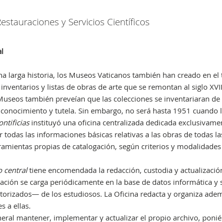
estauraciones y Servicios Científicos
al
na larga historia, los Museos Vaticanos también han creado en el
inventarios y listas de obras de arte que se remontan al siglo XVII
useos también preveían que las colecciones se inventariaran de 
e conocimiento y tutela. Sin embargo, no será hasta 1951 cuand
ntificias
instituyó una oficina centralizada dedicada exclusivamen
r todas las informaciones básicas relativas a las obras de todas l
amientas propias de catalogación, según criterios y modalidades d
o central
tiene encomendada la redacción, custodia y actualización 
ión se carga periódicamente en la base de datos informática y se
orizados— de los estudiosos. La Oficina redacta y organiza ademá
s a ellas.
eneral mantener, implementar y actualizar el propio archivo, ponié