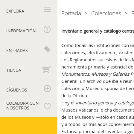
Navegación
principal
EXPLORA
Portada
Colecciones
R
Breadcrumb
INFORMACIÓN
Inventario general y catálogo centr
Como todas las instituciones con u
ENTRADAS
colecciones; efectivamente, existen 
Los Reglamentos sucesivos de los M
herramienta primaria y esencial d
TIENDA
Monumentos, Museos y Galerías Po
General: un archivo que iba a reuni
colección o Museo disponía de herr
SÍGUENOS
de la Oficina.
Hoy el
Inventario general y catálog
COLABORA CON
NOSOTROS
Museos Vaticanos; dicha documentac
de los Museos y —sólo en casos aut
Museos
y a todos los traslados concerniente
Vaticanos
Es tarea principal del Inventario g