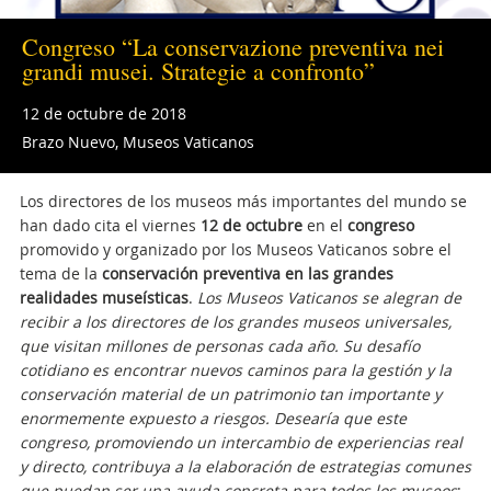
Congreso “La conservazione preventiva nei
grandi musei. Strategie a confronto”
12 de octubre de 2018
Brazo Nuevo, Museos Vaticanos
Los directores de los museos más importantes del mundo se
han dado cita el viernes
12 de octubre
en el
congreso
promovido y organizado por los Museos Vaticanos sobre el
tema de la
conservación preventiva en las grandes
realidades museísticas
.
Los Museos Vaticanos
se alegran de
recibir a los directores de los grandes museos universales,
que visitan millones de personas cada año. Su desafío
cotidiano es encontrar nuevos caminos para la gestión y la
conservación material de un patrimonio tan importante y
enormemente expuesto a riesgos. Desearía que este
congreso, promoviendo un intercambio de experiencias real
y directo, contribuya a la elaboración de estrategias comunes
que puedan ser una ayuda concreta para todos los museos
: