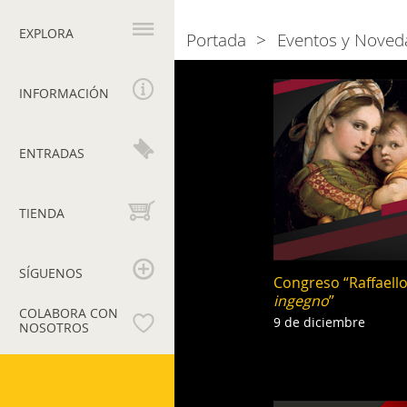
Navegación
principal
EXPLORA
Portada
Eventos y Noved
Breadcrumb
Naviga
2019
INFORMACIÓN
tra
gli
ENTRADAS
eventi
TIENDA
SÍGUENOS
Congreso “Raffaell
ingegno
”
COLABORA CON
9 de diciembre
NOSOTROS
Museos
Vaticanos