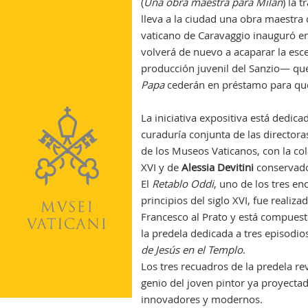
(
Una obra maestra para Milán
) la 
lleva a la ciudad una obra maestra
vaticano de Caravaggio inauguró en 2
volverá de nuevo a acaparar la esc
producción juvenil del Sanzio— q
Papa
cederán en préstamo para que
La iniciativa expositiva está dedic
curaduría conjunta de las director
de los Museos Vaticanos, con la c
XVI y de
Alessia Devitini
conservador
El
Retablo Oddi
, uno de los tres e
principios del siglo XVI, fue realizad
Francesco al Prato y está compuest
la predela dedicada a tres episodio
de Jesús en el Templo
.
Los tres recuadros de la predela re
genio del joven pintor ya proyecta
innovadores y modernos.