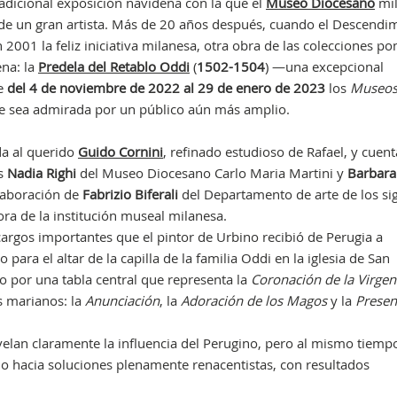
tradicional exposición navideña con la que el
Museo Diocesano
mi
 de un gran artista. Más de 20 años después, cuando el Descendi
001 la feliz iniciativa milanesa, otra obra de las colecciones pon
ena: la
Predela del Retablo Oddi
(
1502-1504
)
—una excepcional
ue
del 4 de noviembre de 2022 al 29 de enero de 2023
los
Museos
 sea admirada por un público aún más amplio.
ada al querido
Guido Cornini
, refinado estudioso de Rafael, y cuent
as
Nadia Righi
del Museo Diocesano Carlo Maria Martini y
Barbara 
olaboración de
Fabrizio Biferali
del Departamento de arte de los sig
a de la institución museal milanesa.
ncargos importantes que el pintor de Urbino recibió de Perugia a
o para el altar de la capilla de la familia Oddi en la iglesia de San
o por una tabla central que representa la
Coronación de la Virgen
s marianos: la
Anunciación
, la
Adoración de los Magos
y la
Presen
velan claramente la influencia del Perugino, pero al mismo tiempo
do hacia soluciones plenamente renacentistas, con resultados