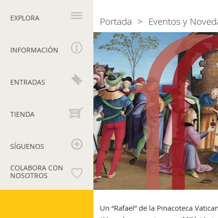
Navegación
principal
EXPLORA
Portada
Eventos y Noved
Breadcrumb
Raffaello.
Annunciazione
,
INFORMACIÓN
Adorazione
dei
Magi
,
ENTRADAS
Presentazione
al
Tempio
TIENDA
SÍGUENOS
COLABORA CON
NOSOTROS
Museos
Vaticanos
Un “Rafael” de la Pinacoteca Vatica