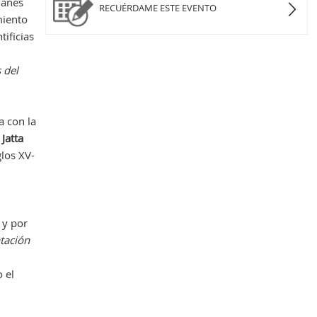
lanés
RECUÉRDAME ESTE EVENTO
miento
tificias
Obr
 del
a con la
Jatta
los XV-
y por
tación
 el