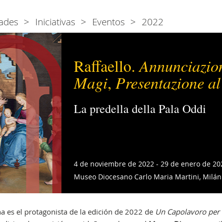
ades
Iniciativas
Eventos
2022
Raffaello.
Annunciazio
Magi
,
Presentazione a
La predella della Pala Oddi
4 de noviembre de 2022 - 29 de enero de 20
Museo Diocesano Carlo Maria Martini, Milán
na es el protagonista de la edición de 2022 de
Un Capolavoro per