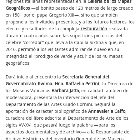
regiones italianas representadas en la
Galería de los Mapas
Geográficos
—el bonito paseo de 120 metros de largo creado
en 1581 por el papa Gregorio XIII—, sino que también
propone a los invitados presentes, y a los futuros lectores, los
efectos y resultados de la compleja
restauración
realizada
durante cuatro años sobre las superficies pictóricas del
célebre “corredor” que lleva a la Capilla Sixtina y que, en
2016, permitió a los visitantes admirar de nuevo en su
integridad el “prodigio de verde y azul” de los 40 mapas
geográficos.
Dará inicio al encuentro la
Secretaria General del
Governatorato
,
Rvdma. Hna. Raffaella Petrini
. La Directora de
los Museos Vaticanos
Barbara Jatta
, en calidad también de
moderadora, presentará la intervención del Jefe del
Departamento de las Artes Guido Cornini. Seguirá la
aportación de carácter bibliográfico de
Annavaleria Caffo
,
curadora del libro adscrita al Departamento de Arte de los
siglos XV-XVI, que pasará luego la palabra —para los
aspectos documentales y de archivo— a la Responsable del
Archivo Histórico y del Inventario General de los Museos