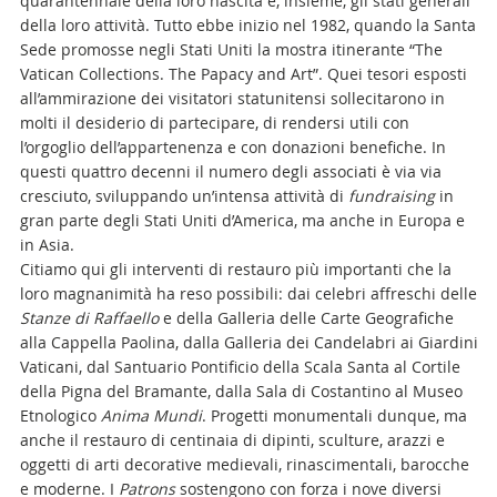
quarantennale della loro nascita e, insieme, gli stati generali
della loro attività. Tutto ebbe inizio nel 1982, quando la Santa
Sede promosse negli Stati Uniti la mostra itinerante “The
Vatican Collections. The Papacy and Art”. Quei tesori esposti
all’ammirazione dei visitatori statunitensi sollecitarono in
molti il desiderio di partecipare, di rendersi utili con
l’orgoglio dell’appartenenza e con donazioni benefiche. In
questi quattro decenni il numero degli associati è via via
cresciuto, sviluppando un’intensa attività di
fundraising
in
gran parte degli Stati Uniti d’America, ma anche in Europa e
in Asia.
Citiamo qui gli interventi di restauro più importanti che la
loro magnanimità ha reso possibili: dai celebri affreschi delle
Stanze di Raffaello
e della Galleria delle Carte Geografiche
alla Cappella Paolina, dalla Galleria dei Candelabri ai Giardini
Vaticani, dal Santuario Pontificio della Scala Santa al Cortile
della Pigna del Bramante, dalla Sala di Costantino al Museo
Etnologico
Anima Mundi
. Progetti monumentali dunque, ma
anche il restauro di centinaia di dipinti, sculture, arazzi e
oggetti di arti decorative medievali, rinascimentali, barocche
e moderne. I
Patrons
sostengono con forza i nove diversi