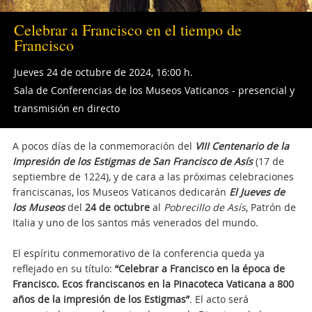
Celebrar a Francisco en el tiempo de
Francisco
Jueves 24 de octubre de 2024, 16:00 h.
Sala de Conferencias de los Museos Vaticanos - presencial y
transmisión en directo
A pocos días de la conmemoración del
VIII Centenario de la
Impresión de los Estigmas de San Francisco de Asís
(17 de
septiembre de 1224), y de cara a las próximas celebraciones
franciscanas, los Museos Vaticanos dedicarán
El Jueves de
los Museos
del
24 de octubre
al
Pobrecillo de Asís
, Patrón de
Italia y uno de los santos más venerados del mundo.
El espíritu conmemorativo de la conferencia queda ya
reflejado en su título:
“Celebrar a Francisco en la época de
Francisco. Ecos franciscanos en la Pinacoteca Vaticana a 800
años de la impresión de los Estigmas”
. El acto será