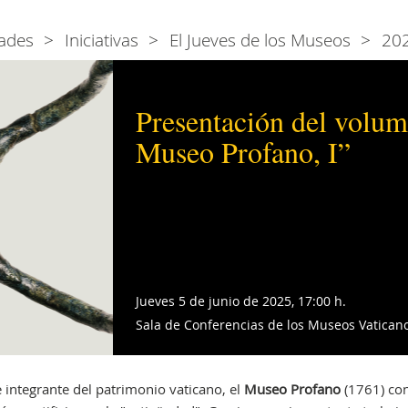
ades
Iniciativas
El Jueves de los Museos
20
Presentación del volum
Museo Profano, I”
Jueves 5 de junio de 2025, 17:00 h.
Sala de Conferencias de los Museos Vaticano
 integrante del patrimonio vaticano, el
Museo Profano
(1761) con