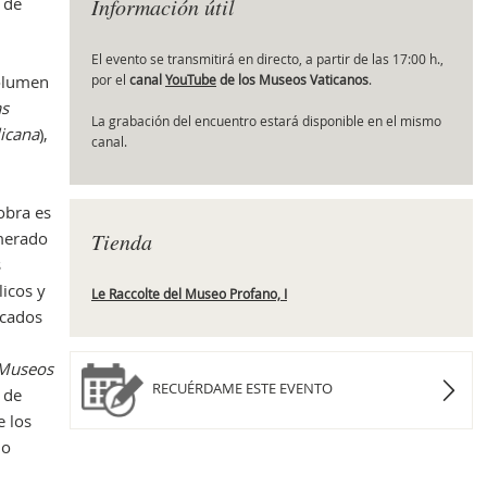
 de
Información útil
El evento se transmitirá en directo, a partir de las 17:00 h.,
volumen
por el
canal
YouTube
de los Museos Vaticanos
.
Obr
as
La grabación del encuentro estará disponible en el mismo
icana
),
canal.
 obra es
smerado
Tienda
s
licos y
Le Raccolte del Museo Profano, I
icados
Museos
RECUÉRDAME ESTE EVENTO
 de
e los
io