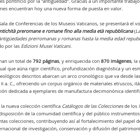
rés pontificio por la "antigüedad". Gracias a un importante trabajo
iones encuentran hoy una nueva forma de puesta en valor.
 Sala de Conferencias de los Museos Vaticanos, se presentará el 
Antichità preromane e romane fino alla media età repubblicana
(
L
 Antigüedades prerromanas y romanas hasta la media edad republ
do por las
Edizioni Musei Vaticani
.
man un total de
792 páginas
, y enriquecida con
870 imágenes
, la
ual que aúna rigor científico, profundización diagnóstica y un e
ueológicos descritos abarcan un arco cronológico que va desde la
II a. C., ofreciendo un corpus orgánico de materiales etruscos, itá
ión dedicada a ejemplares de manufactura decimonónica identif
 la nueva colección científica
Catálogos de las Colecciones
de los
disposición de la comunidad científica y del público instrumentos
ntas colecciones, contribuyendo así al fortalecimiento del papel d
nacional de investigación, conservación y difusión del patrimon