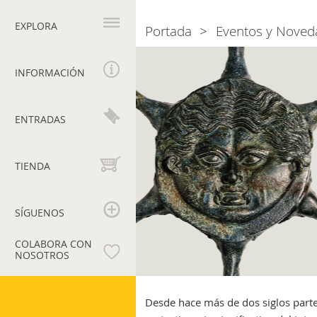
Navegación
principal
EXPLORA
Portada
Eventos y Noved
Breadcrumb
Presentación
del
INFORMACIÓN
volumen
“Le
Raccolte
ENTRADAS
del
Museo
Profano,
TIENDA
I”
SÍGUENOS
COLABORA CON
NOSOTROS
Museos
Vaticanos
Desde hace más de dos siglos parte