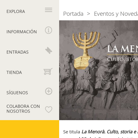
Navegación
principal
EXPLORA
Portada
Eventos y Noved
Breadcrumb
La
Menorà
INFORMACIÓN
ENTRADAS
TIENDA
SÍGUENOS
COLABORA CON
NOSOTROS
Museos
Vaticanos
Se titula
La Menorà. Culto, storia e