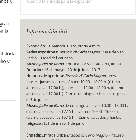
anos y
Compra la entrada para la exposición
 gran
Obr
Información útil
n la
Exposición
: La Menorà. Culto, storia e mito
Sedes expositivas
:
Braccio di Carlo Magno
, Plaza de San
historia
Pedro, Ciudad del Vaticano
lio y
Museo Judío de Roma
, entrada por Vía Catalana, Roma
Duración
: 16 de mayo - 23 de julio de 2017
Horarios de apertura
:
Braccio di Carlo Magno
lunes-
martes-jueves-viernes-sábado 10:00 - 18:00 h. (último
acceso a las 17:00 h.); miércoles 13:00 - 18:00 h. (último
acceso a las 17:00 h.). Cierre: domingos y fiestas religiosas
(29 de junio)
Museo Judío de Roma
de domingo a jueves 10:00 - 18:00 h.
(último acceso a las 17:15 h.); viernes 10:00 - 16:00 h.
(último acceso a las 15:15 h.). Cierre: sábados y fiestas
religiosas (31 de mayo, 1 de junio)
Entrada
: Entrada única
Braccio di Carlo Magno + Museo