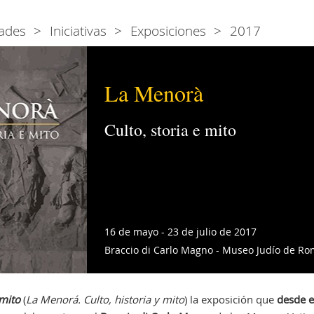
ades
Iniciativas
Exposiciones
2017
La Menorà
Culto, storia e mito
16 de mayo - 23 de julio de 2017
Braccio di Carlo Magno - Museo Judío de R
 mito
(
La Menorá. Culto, historia y mito
) la exposición que
desde e