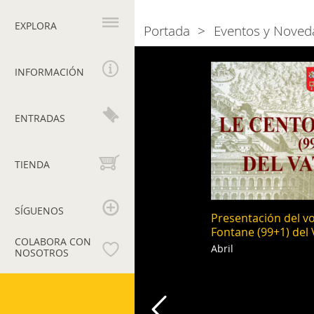
Navegación
principal
EXPLORA
Portada
Eventos y Noved
Breadcrumb
Naviga
2011
INFORMACIÓN
tra
gli
ENTRADAS
eventi
TIENDA
SÍGUENOS
Presentación del v
Fontane (99+1) del 
COLABORA CON
Abril
NOSOTROS
Museos
Vaticanos