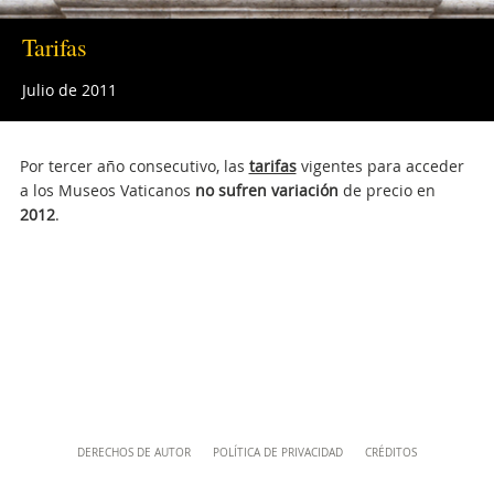
musei@scv.va
Tarifas
Julio de 2011
Por tercer año consecutivo, las
tarifas
vigentes para acceder
a los Museos Vaticanos
no sufren variación
de precio en
2012
.
Attachments
Content
DERECHOS DE AUTOR
POLÍTICA DE PRIVACIDAD
CRÉDITOS
Info