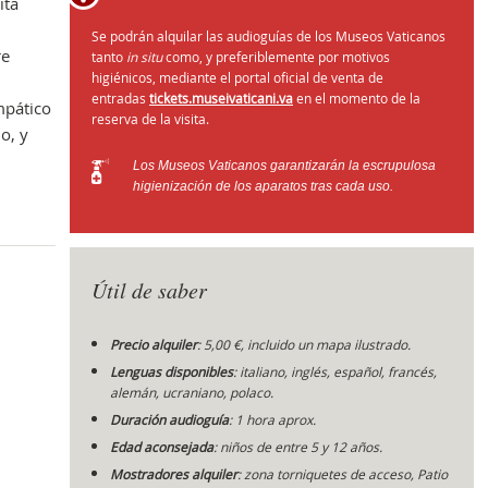
ita
Se podrán alquilar las audioguías de los Museos Vaticanos
re
tanto
in situ
como, y preferiblemente por motivos
higiénicos, mediante el portal oficial de venta de
Obr
entradas
tickets.museivaticani.va
en el momento de la
impático
reserva de la visita.
o, y
Los Museos Vaticanos garantizarán la escrupulosa
higienización de los aparatos tras cada uso.
Útil de saber
Precio alquiler
: 5,00 €, incluido un mapa ilustrado.
Lenguas disponibles
: italiano, inglés, español, francés,
alemán, ucraniano, polaco.
Duración audioguía
: 1 hora aprox.
Edad aconsejada
: niños de entre 5 y 12 años.
Mostradores alquiler
: zona torniquetes de acceso, Patio