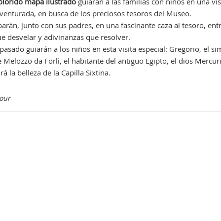
olorido mapa ilustrado
guiarán a las familias con niños en una vis
aventurada, en busca de los preciosos tesoros del Museo.
rán, junto con sus padres, en una fascinante caza al tesoro, ent
ue desvelar y adivinanzas que resolver.
pasado guiarán a los niños en esta visita especial: Gregorio, el s
 Melozzo da Forlì, el habitante del antiguo Egipto, el dios Mercuri
á la belleza de la Capilla Sixtina.
our