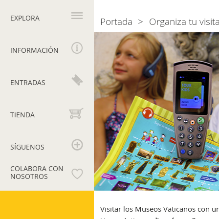
Navegación
principal
EXPLORA
Portada
Organiza tu visit
Breadcrumb
Audioguía
Family
INFORMACIÓN
Tour
ENTRADAS
TIENDA
SÍGUENOS
COLABORA CON
NOSOTROS
Museos
Vaticanos
Visitar los Museos Vaticanos con un