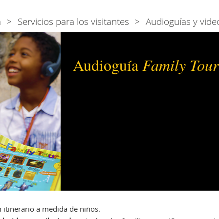
a
Servicios para los visitantes
Audioguías y vide
Audioguía
Family Tour
 itinerario a medida de niños.