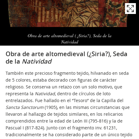
Naviga
la
Obra de arte altomedieval (¿Siria?), Seda de la
photogallery
Natividad
Obra de arte altomedieval (¿Siria?), Seda
de la
Natividad
También este precioso fragmento tejido, hilvanado en seda
de 5 colores, estaba decorado con figuras de carácter
religioso. Se conserva un retazo con un solo motivo, que
representa la
Natividad
, dentro de círculos de loto
entrelazados. Fue hallado en el “Tesoro” de la Capilla del
Sancta Sanctorum
(1905), en las mismas circunstancias que
llevaron al hallazgo de tejidos similares, en los relicarios
comprendidos entre la edad de León III (795-816) y la de
Pascual I (817-824). Junto con el fragmento inv. 61231,
tradicionalmente se ha considerado parte de un único tejido