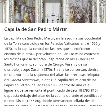
Capilla de San Pedro Mártir
La capillita de San Pedro Mártir, en la esquina sur-occidental
de la Torre construida en los Palacios Vaticanos entre 1566 y
1570, es la capilla central de las tres que se edificaron —una
encima de la otra— por voluntad de San Pío V: los estucos y
los frescos que la decoran, inspirados en las
Historias
del
Santo homónimo, son obra de Giorgio Vasari y de su
discípulo Jacopo Zucchi (1570). En ella se conservan, dentro
de una vitrina a la izquierda del altar, las preciosas reliquias
del
Sancta Sanctorum
, la antigua capilla del Palacio de los
Papas en Letrán, halladas en 1905 dentro de una caja
lignaria que se remonta al pontificado de León III (795-816),
depuesta debajo del altar de la capilla durante el pontificado
de Nicolás III (1277-80), donde permaneció sellada desde
inicios del siglo XVI. En 1936, bajo Pío XI, los objetos —tras ser