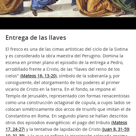
Entrega de las llaves
El fresco es una de las cimas artísticas del ciclo de la Sixtina
y es considerado la obra maestra del Perugino. Domina la
escena en primer plano el episodio de la entrega a Pedro,
arrodillado frente a Cristo, de las "llaves del reino de los
cielos" (
Mateos 16, 13-20
), símbolo de la soberanía y, por
consiguiente, del otorgamiento de los poderes al primer
vicario de Cristo en la tierra. En el fondo, se impone el
Templo de Jerusalén, representado con formas renacentistas
como una construcción octagonal de cúpula, a cuyos lados se
colocan simétricamente dos arcos de triunfo que imitan el de
Constantino en Roma. En segundo plano se hallan descritos
otros dos episodios evangélicos: el pago del tributo (
Mateos
17, 24-27
) y la tentativa de lapidación de Cristo (
Juan 8, 31-59
;
10, 31-39
), a la que se refiere la inscripción colocada encima